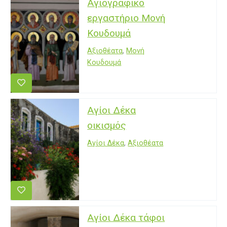
Αγιογραφικό
εργαστήριο Μονή
Κουδουμά
Αξιοθέατα
,
Μονή
Κουδουμά
Αγίοι Δέκα
οικισμός
Αγίοι Δέκα
,
Αξιοθέατα
Αγίοι Δέκα τάφοι