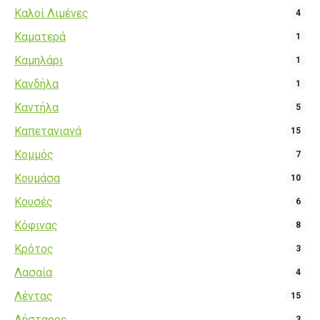
Καλοί Λιμένες
4
Καματερά
1
Καμηλάρι
1
Κανδήλα
1
Καντήλα
5
Καπετανιανά
15
Κομμός
7
Κουμάσα
10
Κουσές
6
Κόφινας
8
Κρότος
3
Λασαία
4
Λέντας
15
Λήσταρος
3