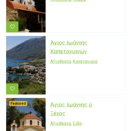
Άγιος Ιωάννης
Καπετανιανών
Αξιοθέατα
,
Καπετανιανά
Άγιος Ιωάννης ο
Featured
Ξένος
Αξιοθέατα
,
Σίβα