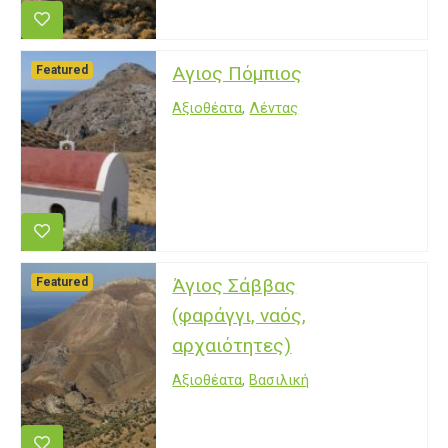
Αγιος Πόμπιος
Featured
Αξιοθέατα
,
Λέντας
Άγιος Σάββας
Featured
(φαράγγι, ναός,
αρχαιότητες)
Αξιοθέατα
,
Βασιλική