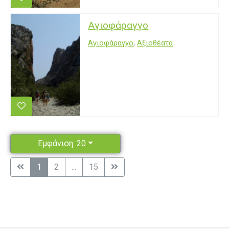
Αγιοφάραγγο
Αγιοφάραγγο
,
Αξιοθέατα
Εμφάνιση: 20
1
2
...
15