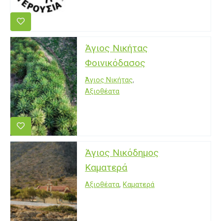
Άγιος Νικήτας
Φοινικόδασος
Άγιος Νικήτας
,
Αξιοθέατα
Άγιος Νικόδημος
Καματερά
Αξιοθέατα
,
Καματερά