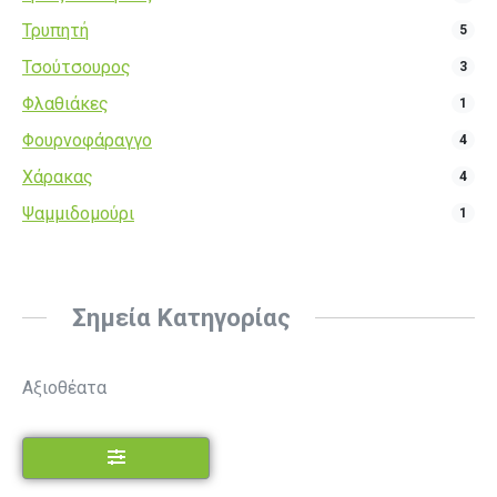
Τρυπητή
5
Τσούτσουρος
3
Φλαθιάκες
1
Φουρνοφάραγγο
4
Χάρακας
4
Ψαμμιδομούρι
1
Σημεία Κατηγορίας
Αξιοθέατα