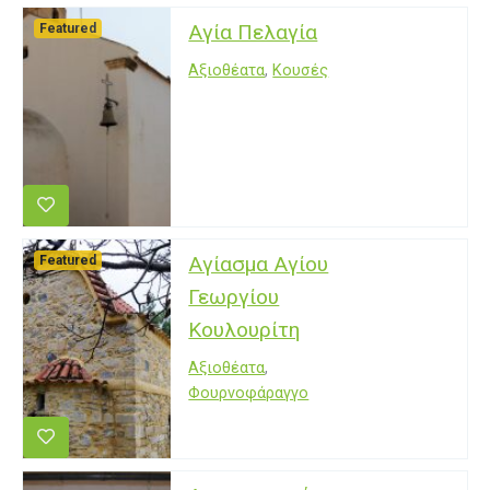
Αγία Πελαγία
Featured
Αξιοθέατα
,
Κουσές
Αγίασμα Αγίου
Featured
Γεωργίου
Κουλουρίτη
Αξιοθέατα
,
Φουρνοφάραγγο