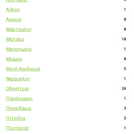
Λίθινο
1
Λούκια
8
Μάρτσαλος
8
Μάταλα
18
Μεσοχωριό
1
Μιαμού
8
Μονή Κουδουμά
5
Νερόμηλος
1
Οδηγήτρια
24
Παράνυμφοι
1
Πηγαϊδάκια
3
Πιτσίδια
2
Πλατανιάς
1