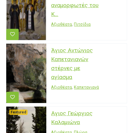
αναμορφωτές του
Κ...
Αξιοθέατα
,
Πιτσίδια
Άγιος Αντώνιος
Καπετανιανών
στέρνες με
αγίασμα
Αξιοθέατα
,
Καπετανιανά
Αγιος Γεώργιος
Featured
Καλαμιώνα
Αξιοθέατα
,
Πλώρα