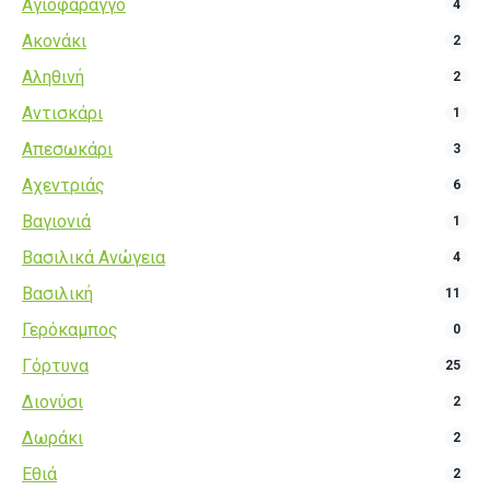
Αγιοφάραγγο
4
Ακονάκι
2
Αληθινή
2
Αντισκάρι
1
Απεσωκάρι
3
Αχεντριάς
6
Βαγιονιά
1
Βασιλικά Ανώγεια
4
Βασιλική
11
Γερόκαμπος
0
Γόρτυνα
25
Διονύσι
2
Δωράκι
2
Εθιά
2