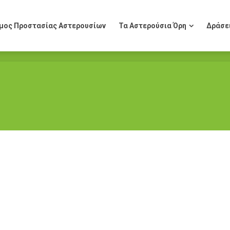
μος Προστασίας Αστερουσίων
Τα Αστερούσια Όρη
Δράσε
μος Προστασίας Αστερουσίων
Τα Αστερούσια Όρη
Δράσε