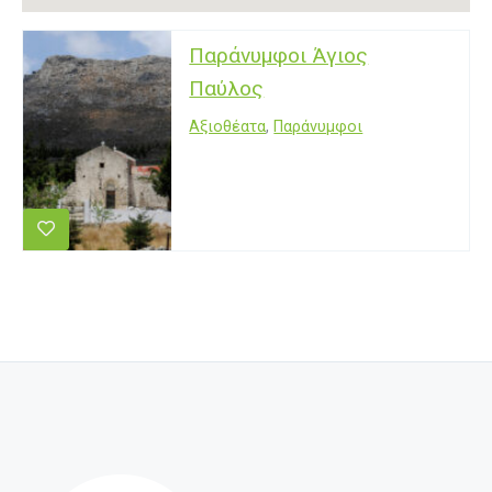
Παράνυμφοι Άγιος
Παύλος
Αξιοθέατα
,
Παράνυμφοι