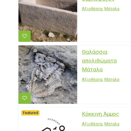
Αξιοθέατα
,
Μάταλα
Θαλάσσια
απολιθώματα
Μάταλα
Αξιοθέατα
,
Μάταλα
Κόκκινη Άμμος
Featured
Αξιοθέατα
,
Μάταλα