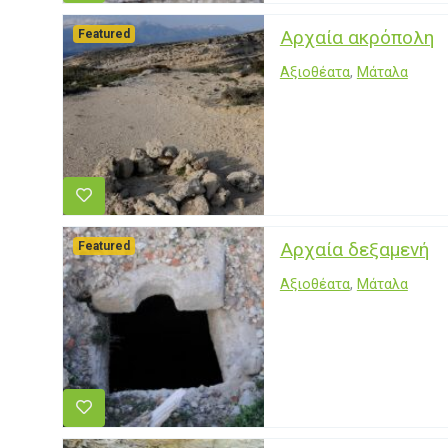
Αρχαία ακρόπολη
Featured
Αξιοθέατα
,
Μάταλα
Αρχαία δεξαμενή
Featured
Αξιοθέατα
,
Μάταλα