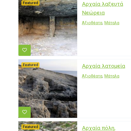
Αρχαία λαξευτά
Featured
Νεώρεια
Αξιοθέατα
,
Μάταλα
Αρχαία λατομεία
Featured
Αξιοθέατα
,
Μάταλα
Αρχαία πόλη,
Featured