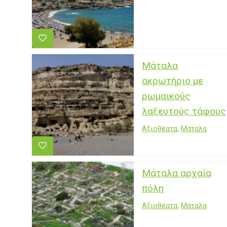
Μάταλα
ακρωτήριο με
ρωμαικούς
λαξευτούς τάφους
Αξιοθέατα
,
Μάταλα
Μάταλα αρχαία
πόλη
Αξιοθέατα
,
Μάταλα