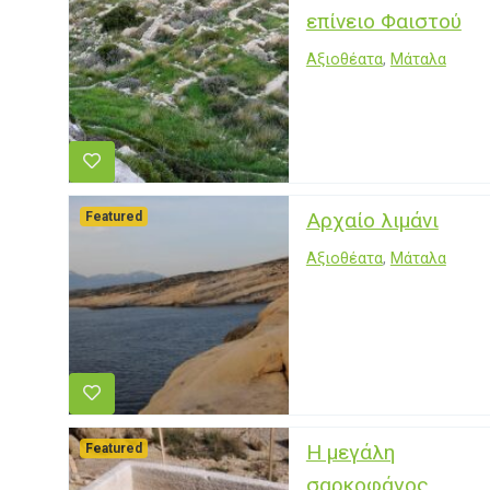
επίνειο Φαιστού
Αξιοθέατα
,
Μάταλα
Αρχαίο λιμάνι
Featured
Αξιοθέατα
,
Μάταλα
Η μεγάλη
Featured
σαρκοφάγος