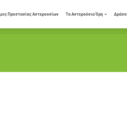
μος Προστασίας Αστερουσίων
Τα Αστερούσια Όρη
Δράσε
μος Προστασίας Αστερουσίων
Τα Αστερούσια Όρη
Δράσε