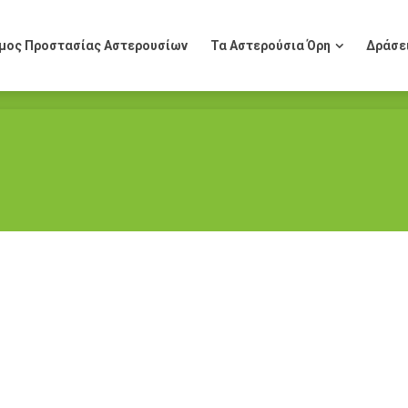
μος Προστασίας Αστερουσίων
Τα Αστερούσια Όρη
Δράσε
μος Προστασίας Αστερουσίων
Τα Αστερούσια Όρη
Δράσε