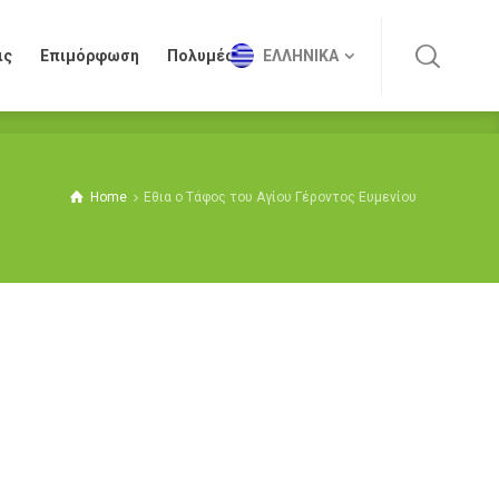
ις
Επιμόρφωση
Πολυμέσα
ΕΛΛΗΝΙΚΆ
ις
Επιμόρφωση
Πολυμέσα
ΕΛΛΗΝΙΚΆ
Home
Εθια ο Τάφος του Αγίου Γέροντος Ευμενίου