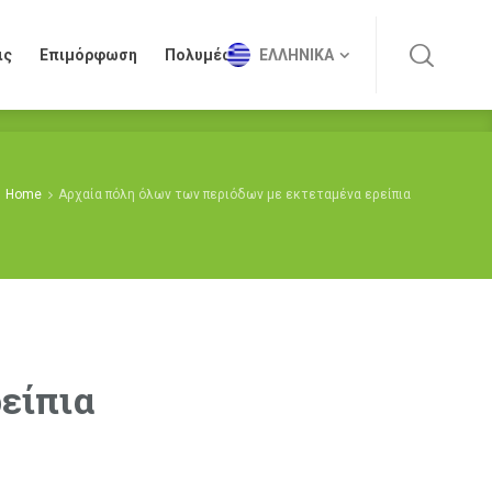
ις
Επιμόρφωση
Πολυμέσα
ΕΛΛΗΝΙΚΆ
ις
Επιμόρφωση
Πολυμέσα
ΕΛΛΗΝΙΚΆ
Home
Αρχαία πόλη όλων των περιόδων με εκτεταμένα ερείπια
είπια