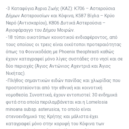
-3 Καταφύγια Άγρια Ζωής (ΚΑΖ): Κ706 – Αστερούσια
Δήμων Αστερουσίων και Κόφινα, Κ587 Βίγλα – Κρύο
Νερό (Αντισκαρίου), Κ806 Δυτικά Αστερούσια –
Αγιοφάραγγο του Δήμου Μοιρών.
-18 τύποι οικοτόπων κοινοτικού ενδιαφέροντος, από
τους οποίους οι τρεις είναι οικότοποι προτεραιότητας
όπως τα Φοινικοδάση με Phoenix theophrasti καθώς
έχουν καταγραφεί μόνο λίγες συστάδες στο νησί και σε
δύο περιοχές (Άγιος Αντώνιος Αχεντριά και Άγιος
Νικήτας).
-Πλήθος σημαντικών ειδών πανίδας και χλωρίδας που
προστατεύονται από την εθνική και κοινοτική
νομοθεσία. Συνοπτικά, έχουν εντοπιστεί: 30 ενδημικά
φυτά στα οποία περιλαμβάνεται και η Lomelosia
minoana subsp. asterusica, το οποίο είναι
στενοενδημικό της Κρήτης και μάλιστα έχει
καταγραφεί μόνο στην κορυφή του Κόφινα των