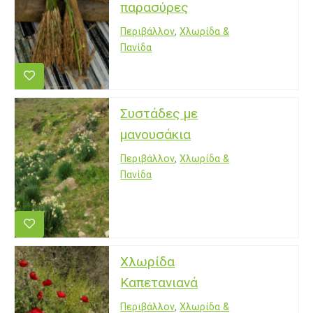
παρασύρες
Περιβάλλον
,
Χλωρίδα &
Πανίδα
Συστάδες με
μανουσάκια
Περιβάλλον
,
Χλωρίδα &
Πανίδα
Χλωρίδα
Καπετανιανά
Περιβάλλον
,
Χλωρίδα &