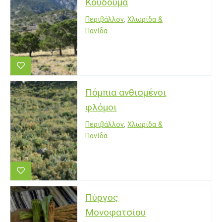
Κουδουμά
Περιβάλλον
,
Χλωρίδα &
Πανίδα
Πόμπια ανθισμένοι
φλόμοι
Περιβάλλον
,
Χλωρίδα &
Πανίδα
Πύργος
Μονοφατσίου