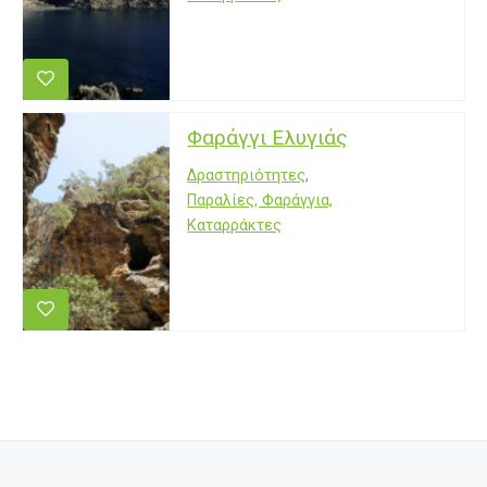
Φαράγγι Ελυγιάς
Δραστηριότητες
,
Παραλίες, Φαράγγια,
Καταρράκτες