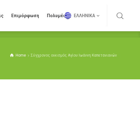
ις
Επιμόρφωση
Πολυμέσα
ΕΛΛΗΝΙΚΆ
ις
Επιμόρφωση
Πολυμέσα
ΕΛΛΗΝΙΚΆ
Home
Σύγχρονος οικισμός Αγίου Ιωάννη Καπετανιανών