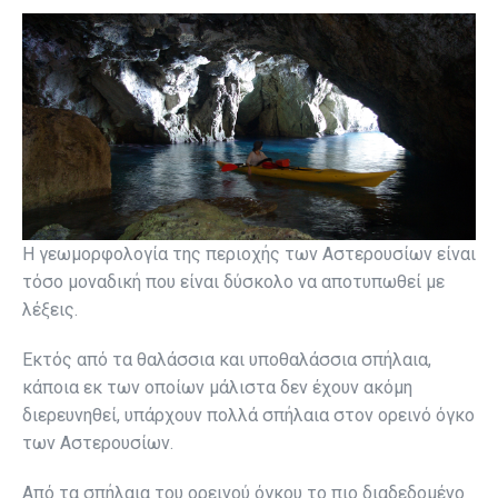
Η γεωμορφολογία της περιοχής των Αστερουσίων είναι
τόσο μοναδική που είναι δύσκολο να αποτυπωθεί με
λέξεις.
Εκτός από τα θαλάσσια και υποθαλάσσια σπήλαια,
κάποια εκ των οποίων μάλιστα δεν έχουν ακόμη
διερευνηθεί, υπάρχουν πολλά σπήλαια στον ορεινό όγκο
των Αστερουσίων.
Από τα σπήλαια του ορεινού όγκου το πιο διαδεδομένο