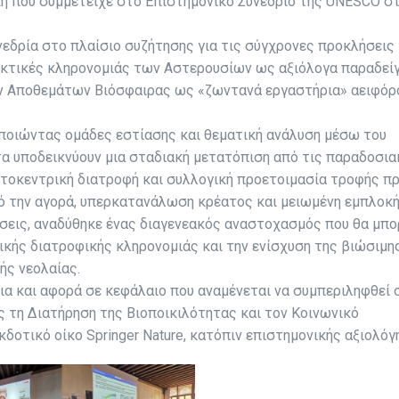
κη που συμμετείχε στο Επιστημονικό Συνέδριο της UNESCO σ
νεδρία στο πλαίσιο συζήτησης για τις σύγχρονες προκλήσεις
ακτικές κληρονομιάς των Αστερουσίων ως αξιόλογα παραδεί
ων Αποθεμάτων Βιόσφαιρας ως «ζωντανά εργαστήρια» αειφόρ
οποιώντας ομάδες εστίασης και θεματική ανάλυση μέσω του
α υποδεικνύουν μια σταδιακή μετατόπιση από τις παραδοσια
τοκεντρική διατροφή και συλλογική προετοιμασία τροφής πρ
πό την αγορά, υπερκατανάλωση κρέατος και μειωμένη εμπλοκ
σεις, αναδύθηκε ένας διαγενεακός αναστοχασμός που θα μπο
ικής διατροφικής κληρονομιάς και την ενίσχυση της βιώσιμη
ής νεολαίας.
ια και αφορά σε κεφάλαιο που αναμένεται να συμπεριληφθεί 
 τη Διατήρηση της Βιοποικιλότητας και τον Κοινωνικό
δοτικό οίκο Springer Nature, κατόπιν επιστημονικής αξιολόγ