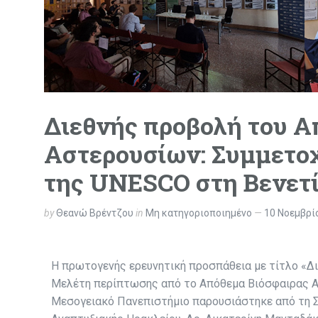
Διεθνής προβολή του Α
Αστερουσίων: Συμμετοχ
της UNESCO στη Βενετ
by
Θεανώ Βρέντζου
in
Μη κατηγοριοποιημένο
10 Νοεμβρί
Η πρωτογενής ερευνητική προσπάθεια με τίτλο «Δι
Μελέτη περίπτωσης από το Απόθεμα Βιόσφαιρας Α
Μεσογειακό Πανεπιστήμιο παρουσιάστηκε από τη 