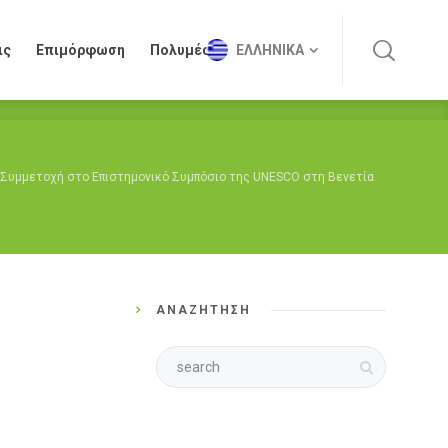
ις
Επιμόρφωση
Πολυμέσα
ΕΛΛΗΝΙΚΆ
ις
Επιμόρφωση
Πολυμέσα
ΕΛΛΗΝΙΚΆ
 Συμμετοχή στο Επιστημονικό Συμπόσιο της UNESCO στη Βενετία
ΑΝΑΖΉΤΗΣΗ