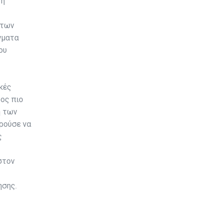
τη
 των
γματα
ου
κές
ος πιο
ή των
ρούσε να
ς
στον
ησης.